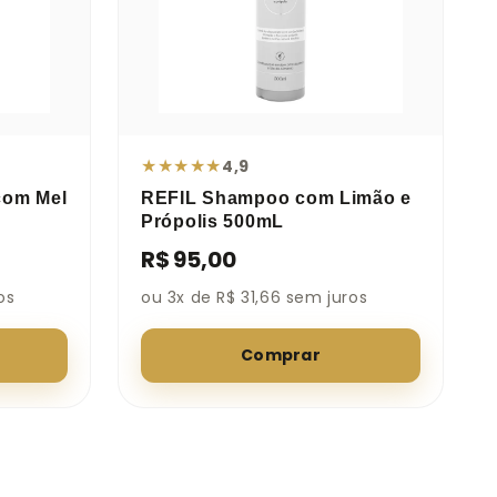
★
★
★
★
★
4,9
com Mel
REFIL Shampoo com Limão e
Própolis 500mL
R$ 95,00
os
ou 3x de R$ 31,66 sem juros
Comprar