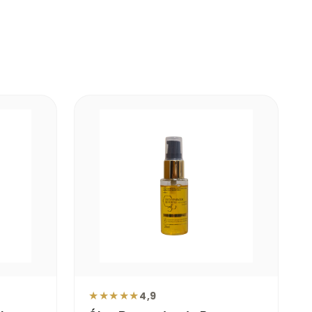
★
★
★
★
★
4,9