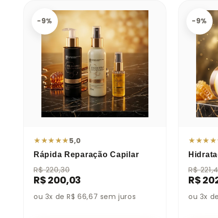
-9%
-9%
★
★
★
★
★
★
★
★
★
5,0
Rápida Reparação Capilar
Hidrat
R$ 220,30
R$ 221,
R$ 200,03
R$ 20
ou 3x de R$ 66,67 sem juros
ou 3x d