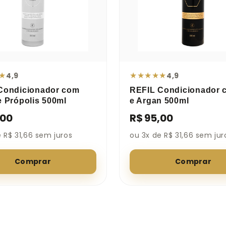
★
★
★
★
★
★
4,9
4,9
Condicionador com
REFIL Condicionador 
e Própolis 500ml
e Argan 500ml
,00
R$ 95,00
 R$ 31,66 sem juros
ou 3x de R$ 31,66 sem jur
Comprar
Comprar