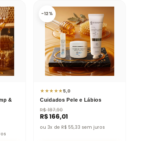
-12%
★
★
★
★
★
5,0
amp &
Cuidados Pele e Lábios
R$ 187,90
R$ 166,01
ou 3x de R$ 55,33 sem juros
ros