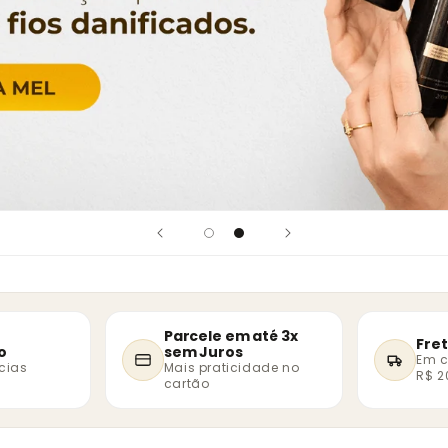
Parcele em até 3x
Fret
o
sem Juros
Em 
cias
Mais praticidade no
R$ 2
cartão