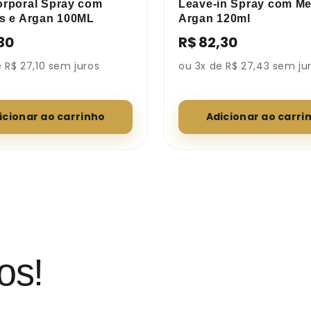
orporal Spray com
Leave-in Spray com Me
is e Argan 100ML
Argan 120ml
30
R$ 82,30
 R$ 27,10 sem juros
ou 3x de R$ 27,43 sem ju
icionar ao carrinho
Adicionar ao carri
os!