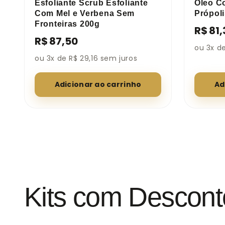
Esfoliante Scrub Esfoliante
Óleo C
Com Mel e Verbena Sem
Própol
Fronteiras 200g
R$ 81,
R$ 87,50
ou 3x de
ou 3x de R$ 29,16 sem juros
Adicionar ao carrinho
Ad
Kits com Descont