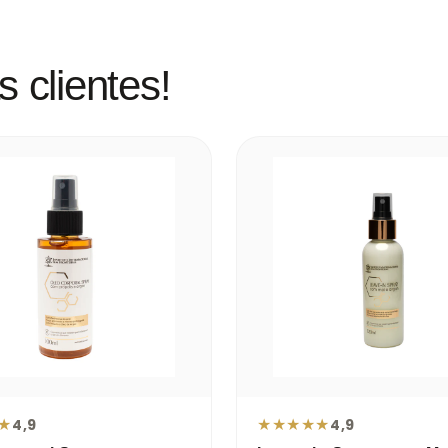
 clientes!
★
★
★
★
★
★
4,9
4,9