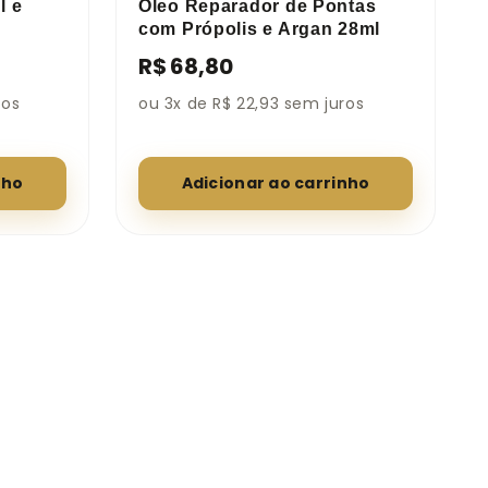
l e
Óleo Reparador de Pontas
com Própolis e Argan 28ml
R$ 68,80
ros
ou 3x de R$ 22,93 sem juros
nho
Adicionar ao carrinho