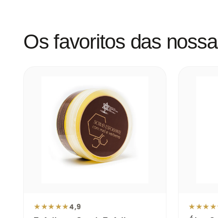
Os favoritos das nossas
★
★
★
★
★
★
★
★
★
4,9