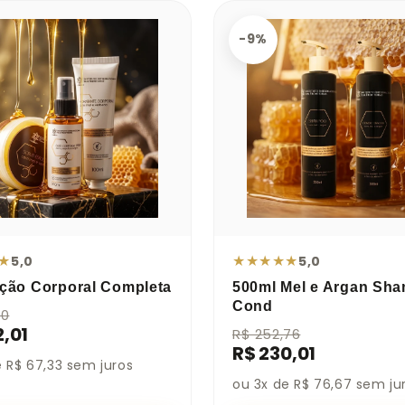
-9%
★
★
★
★
★
★
5,0
5,0
ação Corporal Completa
500ml Mel e Argan Sh
Cond
40
2,01
R$ 252,76
R$ 230,01
e R$ 67,33 sem juros
ou 3x de R$ 76,67 sem ju